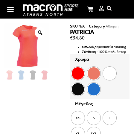
Σχολή Ι.Μ.Παναγιωτόπουλου
SKU
N/A
Category
Άθληση
PATRICIA
€
34.80
Μπλούζα γυναικεία running
Σύνθεση : 100% πολυέστερ
Χρώμα
Μέγεθος
XS
S
L
XL
2XL