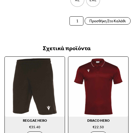
Προσθήκη Στο Καλάθι
Σχετικά προϊόντα
REGGAE HERO
DRACO HERO
€
35.40
€
22.50