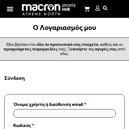
Σχολή Ι.Μ.Παναγιωτόπουλου
Ο Λογαριασμός μου
Εδώ βρίσκονται
όλα τα προσωπικά σας στοιχεία
, καθώς και οι
προηγούμενες παραγγελίες
σας.
Ξεκινήστε τις αγορές σας
από
εδώ.
Σύνδεση
Όνομα χρήστη ή διεύθυνση email
*
Κωδικός
*