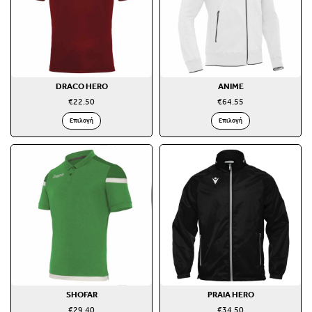
DRACO HERO
ANIME
€
22.50
€
64.55
Επιλογή
Επιλογή
SHOFAR
PRAIA HERO
€
29.40
€
34.50