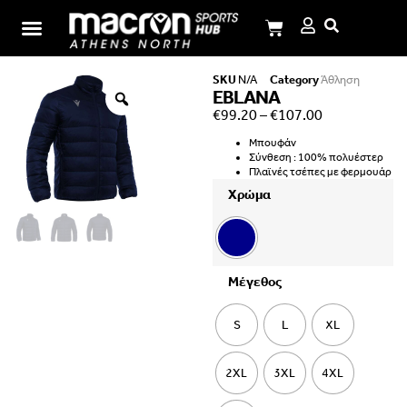
Σχολή Ι.Μ.Παναγιωτόπουλου
SKU
N/A
Category
Άθληση
EBLANA
€
99.20
–
€
107.00
Μπουφάν
Σύνθεση : 100% πολυέστερ
Πλαϊνές τσέπες με φερμουάρ
Χρώμα
Μέγεθος
S
L
XL
2XL
3XL
4XL