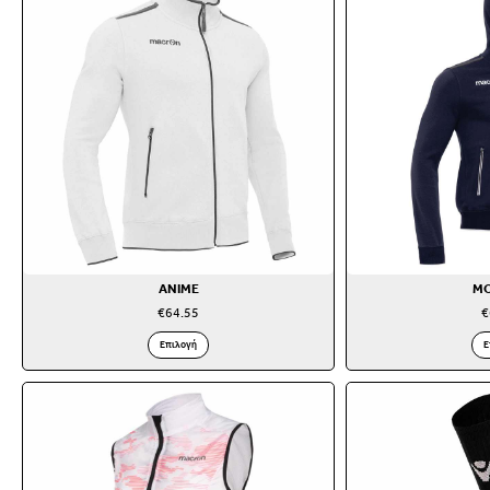
ANIME
M
€
64.55
€
Επιλογή
Ε