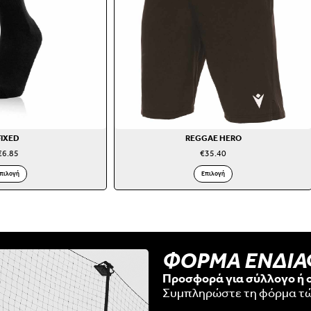
FIXED
REGGAE HERO
€
6.85
€
35.40
πιλογή
Επιλογή
ΦΟΡΜΑ ΕΝΔΙ
Προσφορά για σύλλογο ή 
Συμπληρώστε τη φόρμα τ