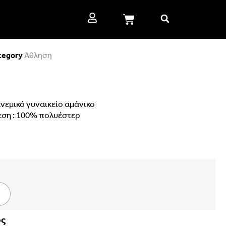
tegory
Άθληση
νεμικό γυναικείο αμάνικο
εση : 100% πολυέστερ
ος