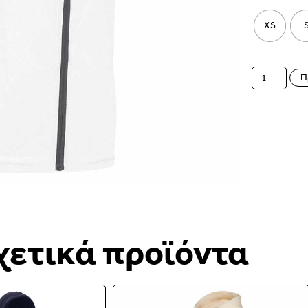
XS
Π
χετικά προϊόντα