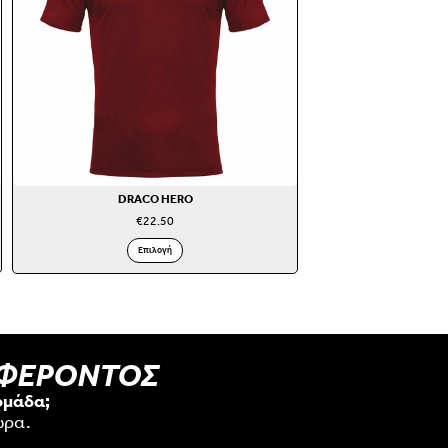
DRACO HERO
€
22.50
Επιλογή
ΑΦΕΡΟΝΤΟΣ
ομάδα;
ώρα.