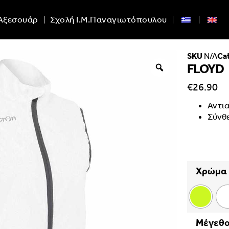
Αξεσουάρ
Σχολή Ι.Μ.Παναγιωτόπουλου
SKU
N/A
Ca
FLOYD
€
26.90
Αντια
Σύνθ
Χρώμα
Μέγεθ