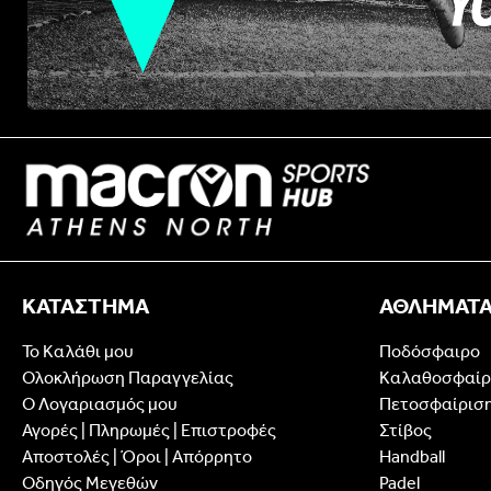
ΚΑΤΑΣΤΗΜΑ
ΑΘΛΗΜΑΤ
Το Καλάθι μου
Ποδόσφαιρο
Ολοκλήρωση Παραγγελίας
Καλαθοσφαίρ
Ο Λογαριασμός μου
Πετοσφαίρισ
Αγορές | Πληρωμές | Επιστροφές
Στίβος
Αποστολές | Όροι | Απόρρητο
Handball
Οδηγός Μεγεθών
Padel