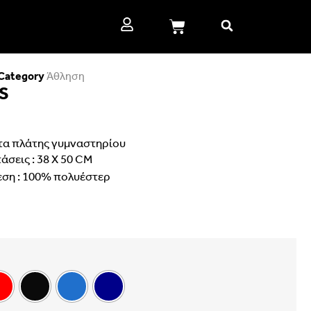
Category
Άθληση
S
τα πλάτης γυμναστηρίου
άσεις : 38 X 50 CM
εση : 100% πολυέστερ