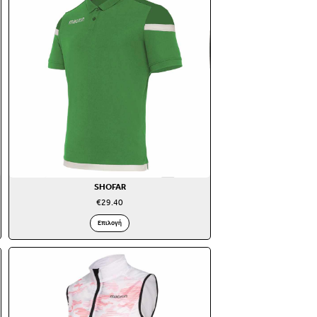
SHOFAR
€
29.40
Επιλογή