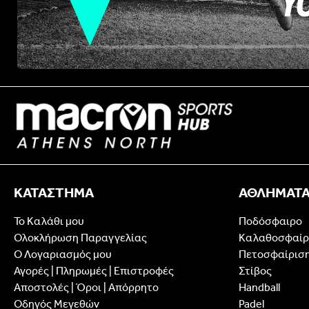
ΚΑΤΑΣΤΗΜΑ
ΑΘΛΗΜΑΤ
Το Καλάθι μου
Ποδόσφαιρο
Ολοκλήρωση Παραγγελίας
Καλαθοσφαίρ
Ο Λογαριασμός μου
Πετοσφαίρισ
Αγορές | Πληρωμές | Επιστροφές
Στίβος
Αποστολές | Όροι | Απόρρητο
Handball
Οδηγός Μεγεθών
Padel