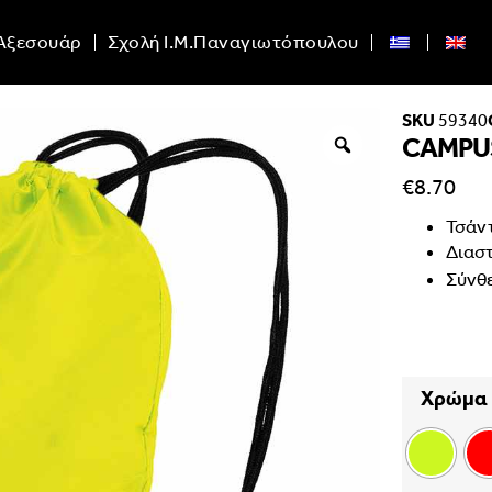
Αξεσουάρ
Σχολή Ι.Μ.Παναγιωτόπουλου
SKU
59340
CAMPU
€
8.70
Τσάν
Διαστ
Σύνθ
Χρώμα