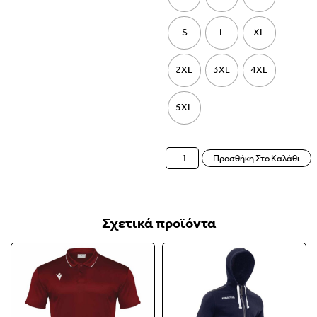
S
L
XL
2XL
3XL
4XL
5XL
Προσθήκη Στο Καλάθι
Σχετικά προϊόντα