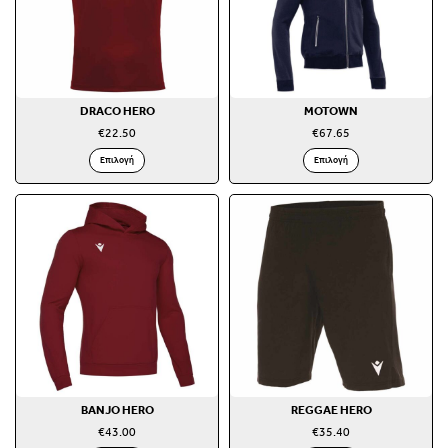
DRACO HERO
MOTOWN
€
22.50
€
67.65
Επιλογή
Επιλογή
BANJO HERO
REGGAE HERO
€
43.00
€
35.40