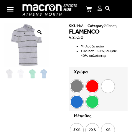
Σχολή Ι.Μ.Παναγιωτόπουλου
SKU
N/A
Category
Άθληση
FLAMENCO
€
35.50
Μπλούζα πόλο
Σύνθεση : 60% βαμβάκι –
40% πολυέστερ
Χρώμα
Μέγεθος
3XS
2XS
XS