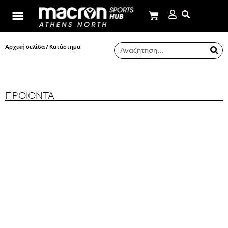
Σχολή Ι.Μ.Παναγιωτόπουλου
Αρχική σελίδα
/ Κατάστημα
ΠΡΟΙΟΝΤΑ