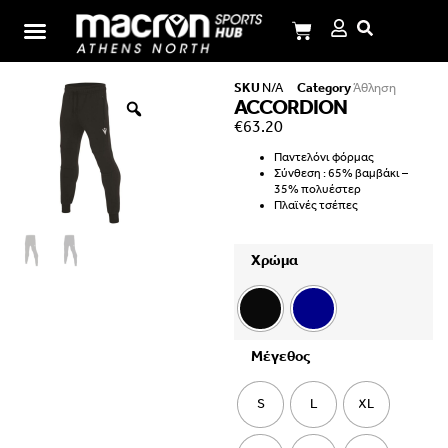
Σχολή Ι.Μ.Παναγιωτόπουλου
SKU
N/A
Category
Άθληση
ACCORDION
€
63.20
Παντελόνι φόρμας
Σύνθεση : 65% βαμβάκι –
35% πολυέστερ
Πλαϊνές τσέπες
Χρώμα
Μέγεθος
S
L
XL