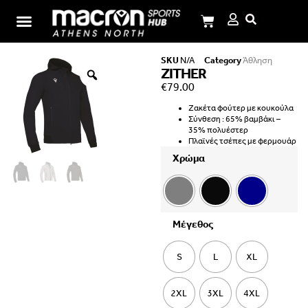
Σχολή Ι.Μ.Παναγιωτόπουλου
SKU
N/A
Category
Άθληση
ZITHER
€
79.00
Ζακέτα φούτερ με κουκούλα
Σύνθεση : 65% βαμβάκι –
35% πολυέστερ
Πλαϊνές τσέπες με φερμουάρ
Χρώμα
Μέγεθος
S
L
XL
2XL
3XL
4XL