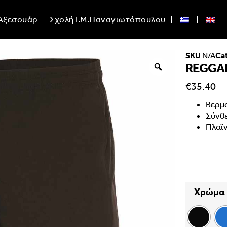
Αξεσουάρ
Σχολή Ι.Μ.Παναγιωτόπουλου
SKU
N/A
Ca
REGGA
€
35.40
Βερμ
Σύνθ
Πλαϊν
Χρώμα