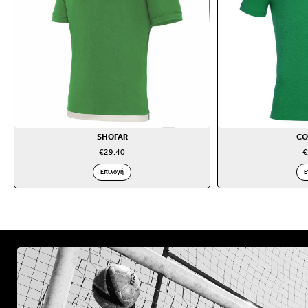
SHOFAR
CO
€
29.40
€
Επιλογή
Ε