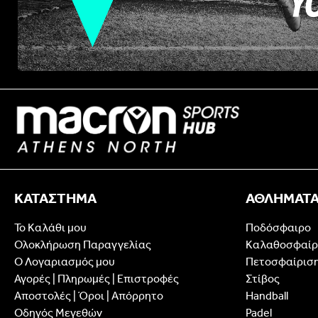
ΚΑΤΑΣΤΗΜΑ
ΑΘΛΗΜΑΤ
Το Καλάθι μου
Ποδόσφαιρο
Ολοκλήρωση Παραγγελίας
Καλαθοσφαίρ
Ο Λογαριασμός μου
Πετοσφαίρισ
Αγορές | Πληρωμές | Επιστροφές
Στίβος
Αποστολές | Όροι | Απόρρητο
Handball
Οδηγός Μεγεθών
Padel