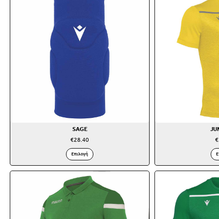
SAGE
JU
€
28.40
€
Επιλογή
Ε