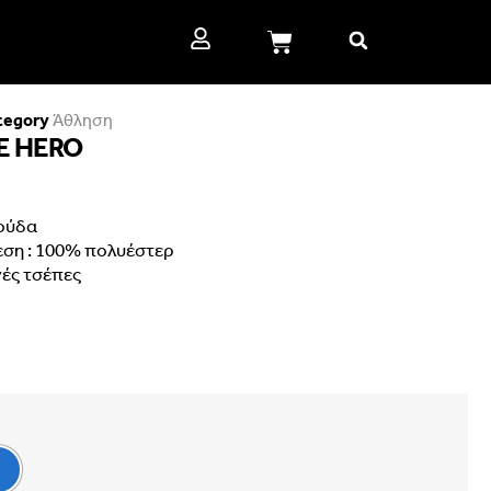
tegory
Άθληση
E HERO
ούδα
εση : 100% πολυέστερ
ές τσέπες