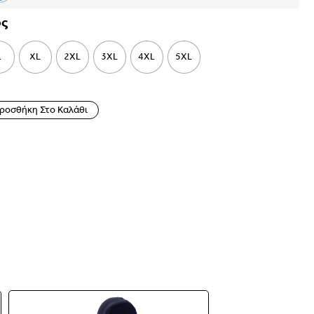
ος
L
XL
2XL
3XL
4XL
5XL
ροσθήκη Στο Καλάθι