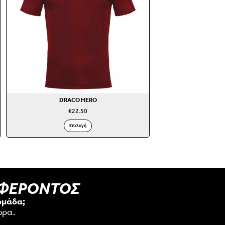
DRACO HERO
€
22.50
Επιλογή
ΑΦΕΡΟΝΤΟΣ
ομάδα;
ώρα.