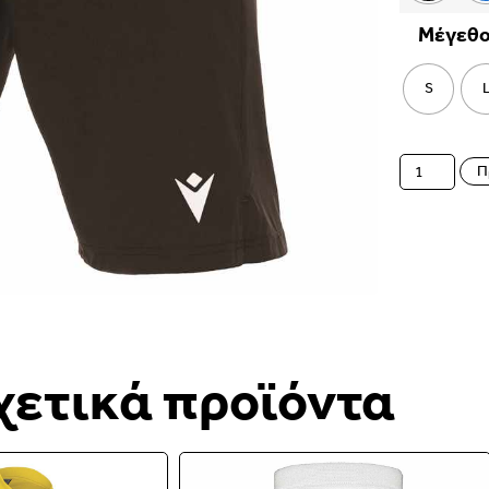
Μέγεθ
S
Π
χετικά προϊόντα