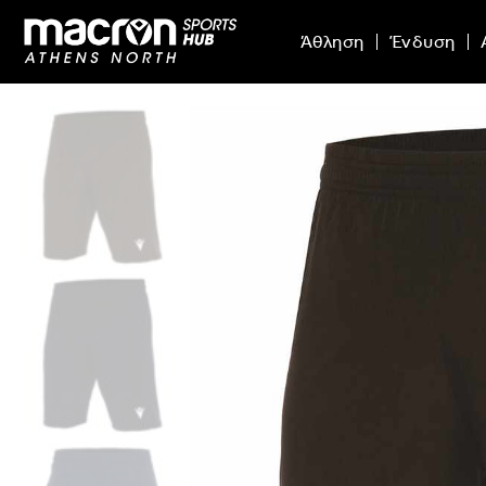
Άθληση
Ένδυση