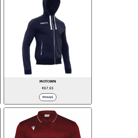
MOTOWN
€
67.65
Επιλογή