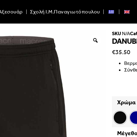
Αξεσουάρ
Σχολή Ι.Μ.Παναγιωτόπουλου
SKU
N/A
Ca
DANUB
€
35.50
Βερμ
Σύνθ
Χρώμα
Μέγεθ