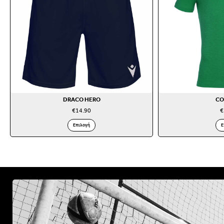
DRACO HERO
CO
€
14.90
€
Επιλογή
Ε