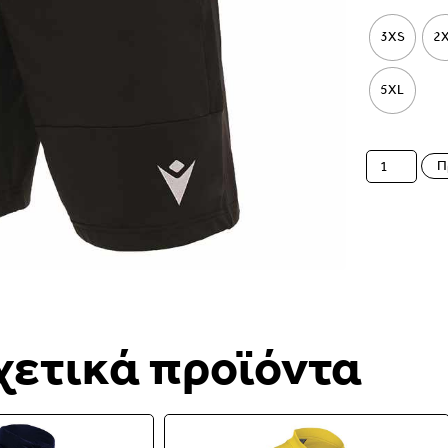
3XS
2
5XL
Π
χετικά προϊόντα