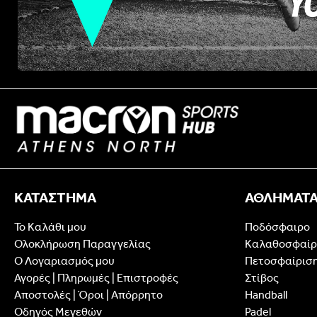
ΚΑΤΑΣΤΗΜΑ
ΑΘΛΗΜΑΤ
Το Καλάθι μου
Ποδόσφαιρο
Ολοκλήρωση Παραγγελίας
Καλαθοσφαίρ
Ο Λογαριασμός μου
Πετοσφαίρισ
Αγορές | Πληρωμές | Επιστροφές
Στίβος
Αποστολές | Όροι | Απόρρητο
Handball
Οδηγός Μεγεθών
Padel