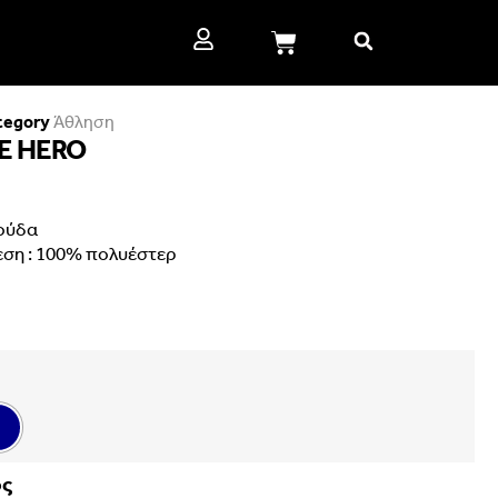
tegory
Άθληση
E HERO
ούδα
εση : 100% πολυέστερ
ος