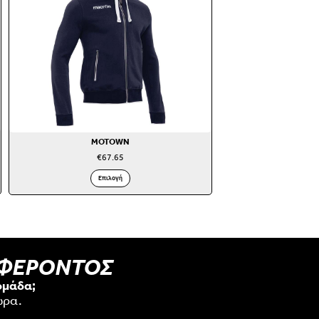
MOTOWN
€
67.65
Επιλογή
ΑΦΕΡΟΝΤΟΣ
ομάδα;
ώρα.