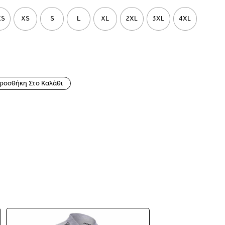
XS
XS
S
L
XL
2XL
3XL
4XL
ροσθήκη Στο Καλάθι