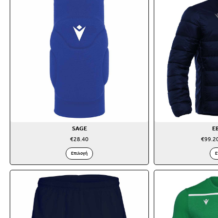
SAGE
E
€
28.40
€
99.2
Επιλογή
Ε