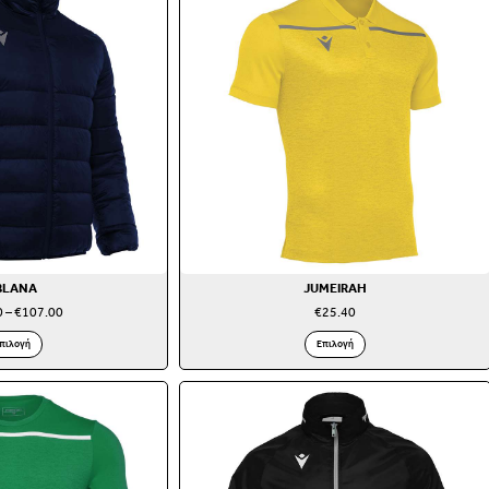
BLANA
JUMEIRAH
0
–
€
107.00
€
25.40
πιλογή
Επιλογή