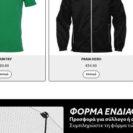
UNTRY
PRAIA HERO
20.60
€
34.50
πιλογή
Επιλογή
ΦΟΡΜΑ ΕΝΔΙ
Προσφορά για σύλλογο ή 
Συμπληρώστε τη φόρμα τ