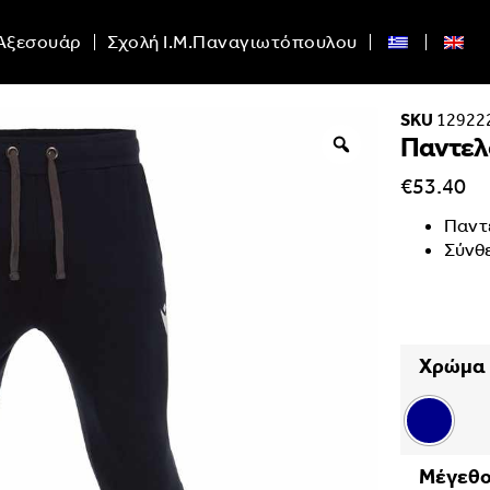
Αξεσουάρ
Σχολή Ι.Μ.Παναγιωτόπουλου
SKU
12922
Παντελ
€
53.40
Παντ
Σύνθε
Χρώμα
Μέγεθ