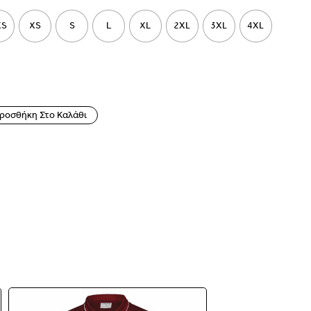
XS
XS
S
L
XL
2XL
3XL
4XL
ροσθήκη Στο Καλάθι