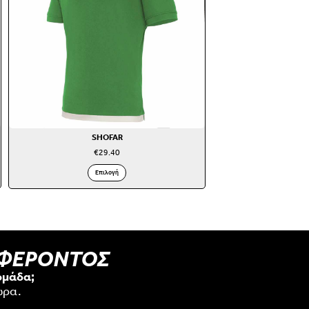
SHOFAR
€
29.40
Επιλογή
ΑΦΕΡΟΝΤΟΣ
ομάδα;
ώρα.