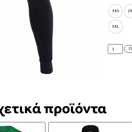
3XS
2
5XL
Π
χετικά προϊόντα