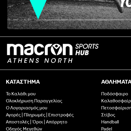
ΚΑΤΑΣΤΗΜΑ
ΑΘΛΗΜΑΤ
Το Καλάθι μου
Ποδόσφαιρο
Ολοκλήρωση Παραγγελίας
Καλαθοσφαίρ
Ο Λογαριασμός μου
Πετοσφαίρισ
Αγορές | Πληρωμές | Επιστροφές
Στίβος
Αποστολές | Όροι | Απόρρητο
Handball
Οδηγός Μεγεθών
Padel