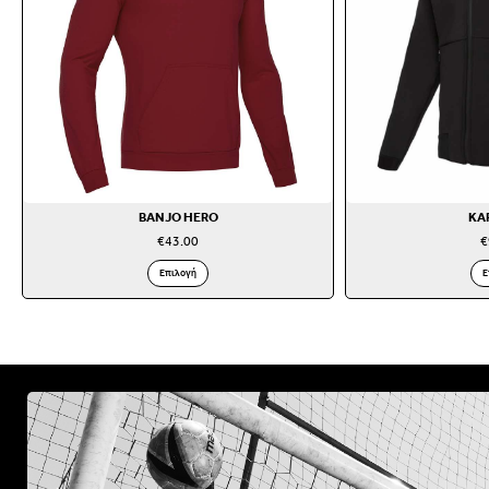
BANJO HERO
KA
€
43.00
€
Επιλογή
Ε