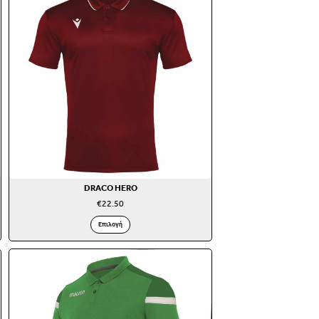
DRACO HERO
€
22.50
Επιλογή