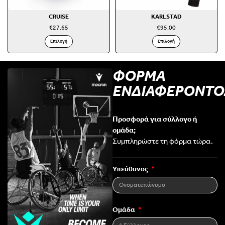
CRUISE
KARLSTAD
€
27.65
€
95.00
Επιλογή
Επιλογή
ΦΟΡΜΑ
ΕΝΔΙΑΦΕΡΟΝΤΟ
Προσφορά για σύλλογο ή
ομάδα;
Συμπληρώστε τη φόρμα τώρα.
Υπεύθυνος
Ομάδα