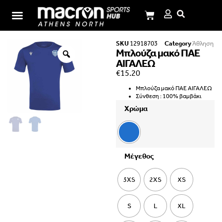
Σχολή Ι.Μ.Παναγιωτόπουλου
SKU
12918703
Category
Άθληση
Μπλούζα μακό ΠΑΕ
ΑΙΓΑΛΕΩ
€
15.20
Μπλούζα μακό ΠΑΕ ΑΙΓΑΛΕΩ
Σύνθεση : 100% βαμβάκι
Χρώμα
Μέγεθος
3XS
2XS
XS
S
L
XL