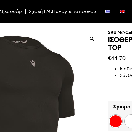
Αξεσουάρ
Σχολή Ι.Μ.Παναγιωτόπουλου
SKU
N/A
Ca
ΙΣΟΘΕ
TOP
€
44.70
Ισοθ
Σύνθ
Χρώμα