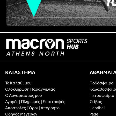
ΚΑΤΑΣΤΗΜΑ
ΑΘΛΗΜΑΤ
Το Καλάθι μου
Ποδόσφαιρο
Ολοκλήρωση Παραγγελίας
Καλαθοσφαίρ
Ο Λογαριασμός μου
Πετοσφαίρισ
Αγορές | Πληρωμές | Επιστροφές
Στίβος
Αποστολές | Όροι | Απόρρητο
Handball
Οδηγός Μεγεθών
Padel