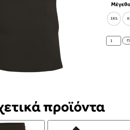
Μέγεθ
3XS
X
Π
χετικά προϊόντα