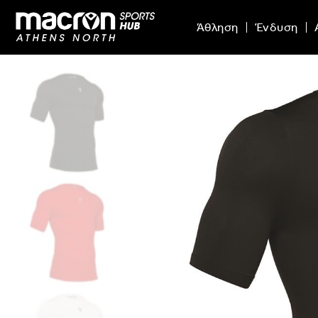
Άθληση
Ένδυση