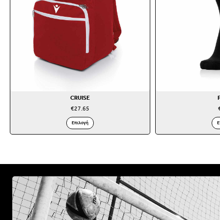
CRUISE
€
27.65
Επιλογή
Ε