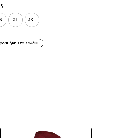
ος
S
XL
3XL
ροσθήκη Στο Καλάθι