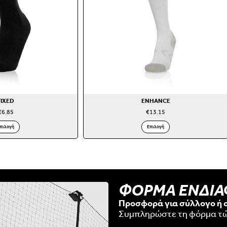
FIXED
ENHANCE
€
6.85
€
13.15
πιλογή
Επιλογή
ΦΟΡΜΑ ΕΝΔΙ
Προσφορά για σύλλογο ή 
Συμπληρώστε τη φόρμα τ