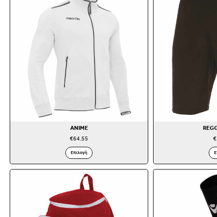
ANIME
REG
€
64.55
€
Επιλογή
Ε