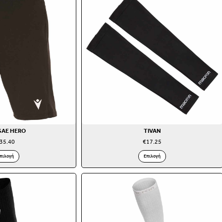
GAE HERO
TIVAN
35.40
€
17.25
πιλογή
Επιλογή