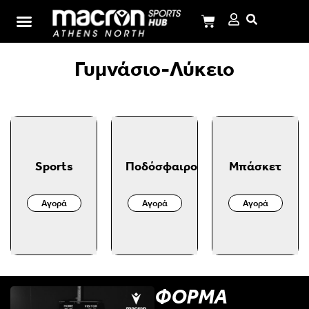
Σχολή Ι.Μ.Παναγιωτόπουλου
Γυμνάσιο-Λύκειο
Sports
Ποδόσφαιρο
Μπάσκετ
Αγορά
Αγορά
Αγορά
ΦΟΡΜΑ