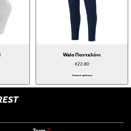
d
Walo Παντελόνι
€
22.80
Select options
REST
Team