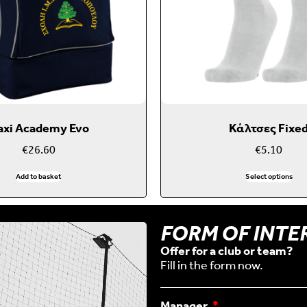
axi Academy Evo
Κάλτσες Fixe
€
26.60
€
5.10
Add to basket
Select options
FORM OF INTE
Offer for a club or team?
Fill in the form now.
Manager