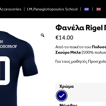
Accessories
I.M.Panagiotopoulos School
Φανέλα Rigel
€
14.00
Από το πακέτο του
Ποδοσ
Σκούρο Μπλε
(100% πολυε
Για τους μαθητές Προσχολι
Χρώμα
Μέγεθος