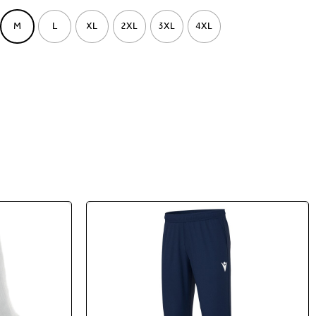
M
L
XL
2XL
3XL
4XL