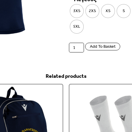
3XS
2XS
XS
S
5XL
Add To Basket
Related products