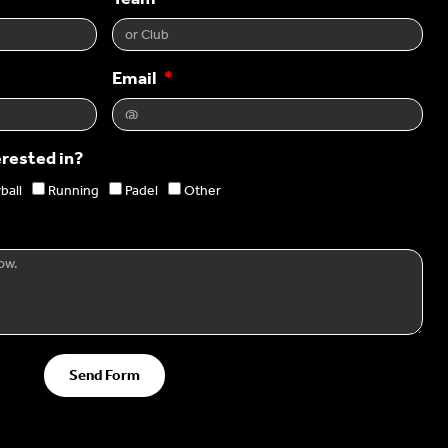
Email
erested in?
ball
Running
Padel
Other
Send Form