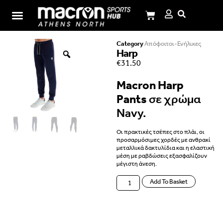
I.M.Panagiotopoulos School
Category
Απόφοιτοι-Ενήλικες
Harp
€
31.50
Macron Harp
Pants
σε χρώμα
Navy.
Οι πρακτικές τσέπες στο πλάι, οι
προσαρμόσιμες χορδές με ανθρακί
μεταλλικά δακτυλίδια και η ελαστική
μέση με ραβδώσεις εξασφαλίζουν
μέγιστη άνεση.
Add To Basket