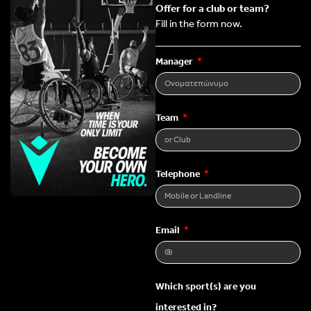
Offer for a club or team?
Fill in the form now.
Manager
Team
Telephone
Email
Which sport(s) are you
interested in?