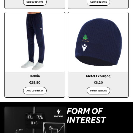
Select options
Add to basket
Dahlia
Metel Σκούφος
€
28.80
€
8.20
Add to basket
Select options
FORM OF
INTEREST