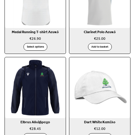
Medal Running T-shirt Λευκό
Clarinet Polo Λευκό
€
26.90
€
25.00
Select options
Add to basket
Elbrus Αδιάβροχο
Dart White Καπέλο
€
28.45
€
12.00