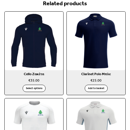
Related products
Cello Ζακέτα
Clarinet Polo Μπλε
€
35.00
€
25.00
Select options
Add to basket