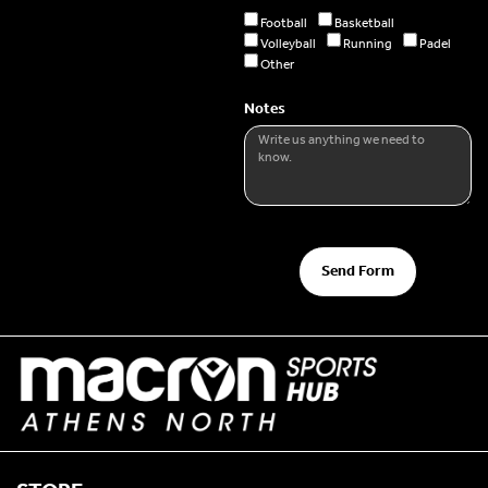
Football
Basketball
Volleyball
Running
Padel
Other
Notes
Send Form